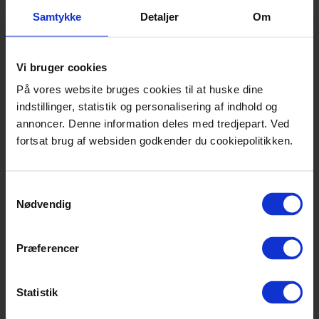
Cloud Desktop
Samtykke
Detaljer
Om
Vores fjernskrivebord består af stærke,
Vi bruger cookies
dedikerede Cloud-servere, hvor applikationer
På vores website bruges cookies til at huske dine
og data kan deles mellem kollegaer. Ligeledes
indstillinger, statistik og personalisering af indhold og
giver dette mulighed for at arbejde hjemmefra
annoncer. Denne information deles med tredjepart. Ved
- fra enhver PC eller Mac computer.
fortsat brug af websiden godkender du cookiepolitikken.
Hjemmearbejdspladsen har præcist samme
setup som på kontoret, og derfor samme
Samtykkevalg
adgangsniveau til delte filer og applikationer.
Nødvendig
Det giver jer ubegrænset fleksibilitet, hvilket er
med til at øge arbejdsglæden og den høje
kvalitet.
Præferencer
Kom godt i gang med Secure Cloud Desktop
Statistik
Hos it's IT står vi altid klar til at hjælpe jer, hvis I