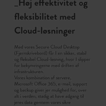
_Høj effektivitet og
support på:
support@itsit.dk
Alternativt kan vi kontaktes på
fleksibilitet med
telefonen, hvor vores team sidder
klar til at tage imod opkald.
Cloud-løsninger
Support telefon:
+45 70 250 740
Med vores Secure Cloud Desktop
Henvendelser udenfor almindelig
(Fjernskrivebord) får I en sikker, stabil
arbejdstid vil blive omstillet til vores
og fleksibel Cloud-løsning, hvor I slipper
vagttelefon. Denne kan benyttes
for bekymringerne med driften af
ved forretnings-, eller driftskritiske
infrastrukturen.
nedbrud på systemet.
Vores kombination af servere,
75% af de sager vi modtager bliver
Microsoft Office 365, e-mail, support
løst indenfor 8 arbejdstimer og 95%
og backup giver jer mulighed for, over
af sagerne bliver løst indenfor 24
alt i verden, stadig at have adgang til
arbejdstimer efter modtagelse.
jeres data gennem vores sikre