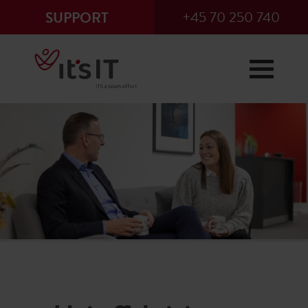
+45 70 250 740
SUPPORT
×
Remote support
Vi supporterer erhvervskunder og
har åbent på mail og telefon mellem
kl. 08.00 til kl. 16.00 på hverdage
(fredag fra kl. 08.00 til kl. 15.30).
Efter normal åbningstid overtager
vores vagtteam, som står klar året
rundt.
Fejl og spørgsmål kan indrapporteres
ved at sende en mail til vores IT-