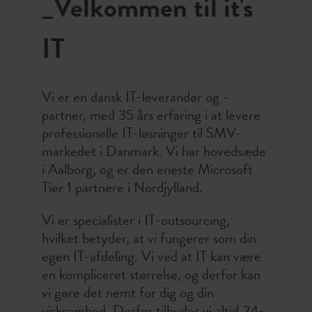
_Velkommen til it's
support på:
support@itsit.dk
Alternativt kan vi kontaktes på
IT
telefonen, hvor vores team sidder
klar til at tage imod opkald.
Vi er en dansk IT-leverandør og -
Support telefon:
+45 70 250 740
partner, med 35 års erfaring i at levere
professionelle IT-løsninger til SMV-
Henvendelser udenfor almindelig
markedet i Danmark. Vi har hovedsæde
arbejdstid vil blive omstillet til vores
i Aalborg, og er den eneste Microsoft
vagttelefon. Denne kan benyttes
Tier 1 partnere i Nordjylland.
ved forretnings-, eller driftskritiske
nedbrud på systemet.
Vi er specialister i IT-outsourcing,
hvilket betyder, at vi fungerer som din
75% af de sager vi modtager bliver
egen IT-afdeling. Vi ved at IT kan være
løst indenfor 8 arbejdstimer og 95%
en kompliceret størrelse, og derfor kan
af sagerne bliver løst indenfor 24
vi gøre det nemt for dig og din
arbejdstimer efter modtagelse.
virksomhed. Derfor tilbyder vi altid 24-