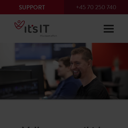
+45 70 250 740
SUPPORT
×
Remote support
Vi supporterer erhvervskunder og
har åbent på mail og telefon mellem
kl. 08.00 til kl. 16.00 på hverdage
(fredag fra kl. 08.00 til kl. 15.30).
Efter normal åbningstid overtager
vores vagtteam, som står klar året
rundt.
Fejl og spørgsmål kan indrapporteres
ved at sende en mail til vores IT-