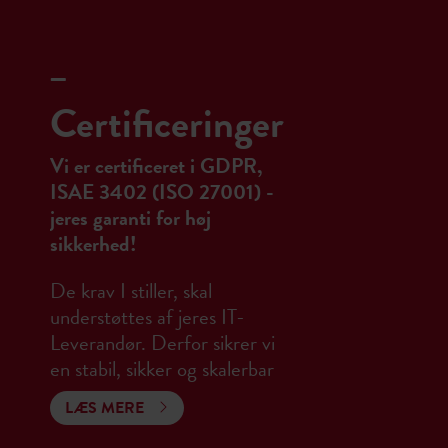
_
Certificeringer
Vi er certificeret i GDPR,
ISAE 3402 (ISO 27001) -
jeres garanti for høj
sikkerhed!
De krav I stiller, skal
understøttes af jeres IT-
Leverandør. Derfor sikrer vi
en stabil, sikker og skalerbar
IT-infrastruktur, som er med
LÆS MERE
til at understøtte jeres digitale
transformation, uanset om