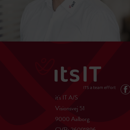
it's IT A/S
Visionsvej 51
9000 Aalborg
CVR: 26091896