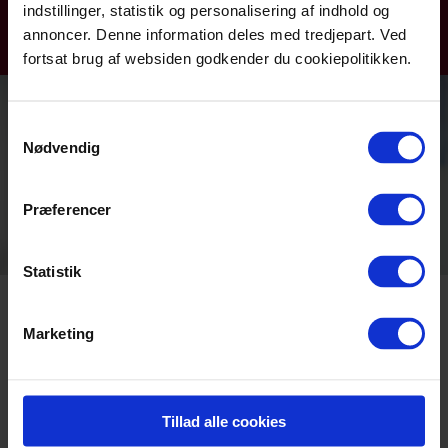
LÆS MERE
indstillinger, statistik og personalisering af indhold og
privatlivspolitik, behandling af
annoncer. Denne information deles med tredjepart. Ved
persondata, salgsbetingelser
fortsat brug af websiden godkender du cookiepolitikken.
og QMTH lige her.
Samtykkevalg
Nødvendig
Præferencer
Statistik
Nyheder
Marketing
Onsdag 11. marts 2026
Tirsda
Pressemeddelelse:
Derf
Tillad alle cookies