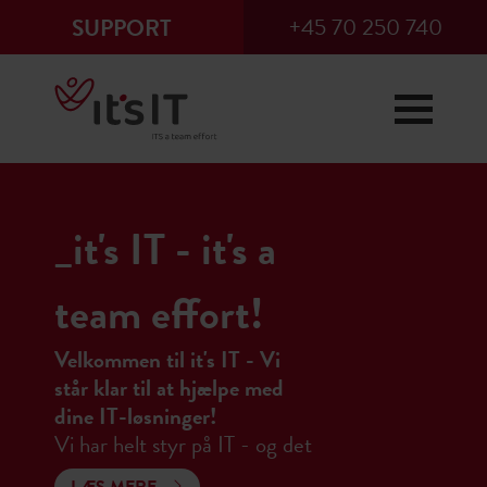
+45 70 250 740
SUPPORT
×
Remote support
Vi supporterer erhvervskunder og
_it's IT - it's a
har åbent på mail og telefon mellem
kl. 08.00 til kl. 16.00 på hverdage
team effort!
(fredag fra kl. 08.00 til kl. 15.30).
Efter normal åbningstid overtager
vores vagtteam, som står klar året
Velkommen til it's IT - Vi
rundt.
står klar til at hjælpe med
dine IT-løsninger!
Fejl og spørgsmål kan indrapporteres
Vi har helt styr på IT - og det
ved at sende en mail til vores IT-
har vi haft siden 1991. Vi er et