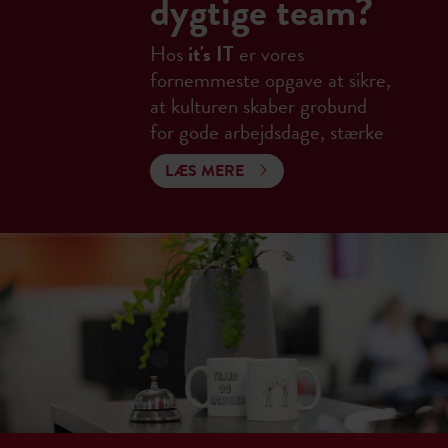
dygtige team?
Hos
it's IT
er vores
fornemmeste opgave at sikre,
at kulturen skaber grobund
for gode arbejdsdage, stærke
samarbejder og effektive
LÆS MERE
hjerner. Vi elsker at motivere
hinanden, og derfor gør vi alle
en aktiv indsats for at holde
humøret højt.