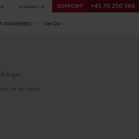
+45 70 250 740
SUPPORT
ER
KONTAKT OS
IT-SIKKERHED
OM OS
fdelinger.
ncer, er du mere