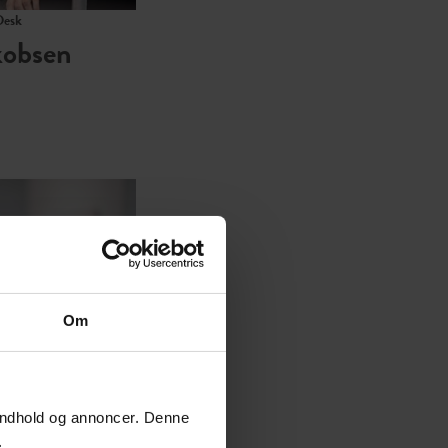
Desk
kobsen
Om
k
f indhold og annoncer. Denne
.