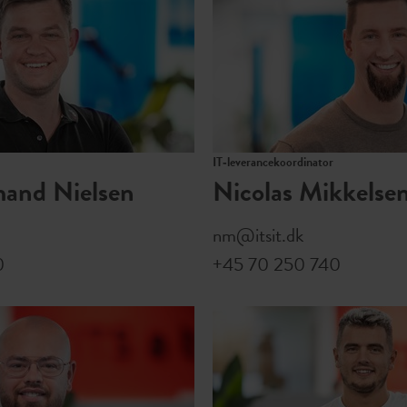
IT‑leverancekoordinator
and Nielsen
Nicolas Mikkelse
nm@itsit.dk
0
+45 70 250 740