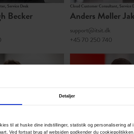
er, Service Desk
Cloud Customer Consultant, Service 
gh Becker
Anders Møller Ja
support@itsit.dk
0
+45 70 250 740
Detaljer
t
Cloud Solution Specialist
org
Frederik Kongsba
es til at huske dine indstillinger, statistik og personalisering a
part. Ved fortsat brug af websiden godkender du cookiepolitikken