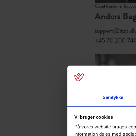
Cloud Customer Support
Anders Bø
support@itsit.dk
+45 70 250 74
Samtykke
Vi bruger cookies
Cloud Solution Specialis
David Lønb
På vores website bruges cooki
information deles med tredje