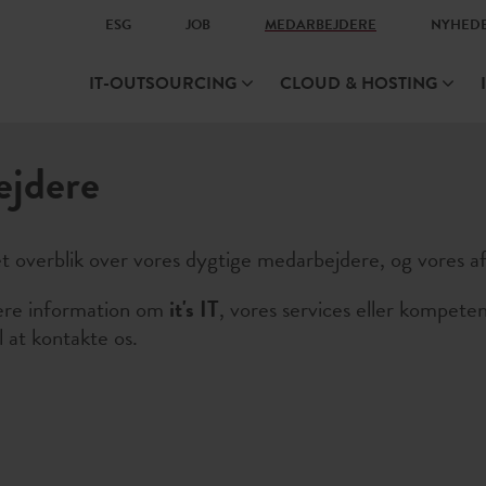
ESG
JOB
MEDARBEJDERE
NYHED
IT-OUTSOURCING
CLOUD & HOSTING
ejdere
t overblik over vores dygtige medarbejdere, og vores a
ere information om
it's IT
, vores services eller kompete
 at kontakte os.