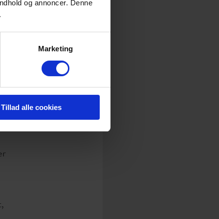
g
f indhold og annoncer. Denne
.
,
Marketing
,
Tillad alle cookies
le
er
t,