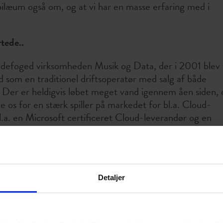
bilæum også om, og at vi har en masse erfaring med i
rtede..
Ladefoged virksomheden Musik og Data, der i 2001 blev t
de ud som en traditionel driftsoperatør med salg af både
 Der er heldigvis løbet meget vand igennem åen siden, 
de os for en stærk spiller på markedet for bl.a. Cloud-
 bl.a. en Microsoft certificeret Cloud-leverandør og en
ner, og derfor tør vi godt at kalde os eksperter på
sker vi at yde den bedste service på markedet - og
den 1991!
res kunders garanti
Detaljer
en moderne og topsikret IT-afdeling for vores kunder, d
deres IT-drift til os. Det betyder, at vi varetager den