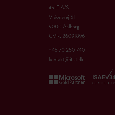
it's IT A/S
Visionsvej 51
9000 Aalborg
CVR: 26091896
+45 70 250 740
kontakt@itsit.dk