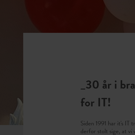
å telefonen, hvor vores team
ld.
 740
 arbejdstid vil blive omstillet
an benyttes ved forretnings-,
systemet.
ver løst indenfor 8
_30 år i br
 bliver løst indenfor 24
for IT!
Siden 1991 har it's IT 
derfor stolt sige, at v