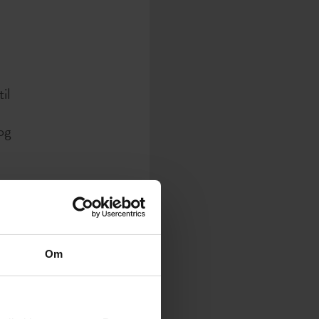
il
og
Om
er